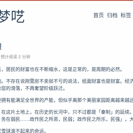
梦呓
首页
归档
标签
想
预计阅读 2 分钟
跌，居民的财富也在不断缩水，这是正常的，是周期的必然。
的。不存在说刚需房不卖就不亏的说法，纸面财富也是财富。经
阶层的滑落，不再奢望阶级跃迁。
使拥有能满足全世界的产能，但似乎离那个美丽家园距离越来越
，在这片土地上，在历史的长河中，只不过都是「秦制」的延续
，务在弱民……政作民之所恶，民弱；政作民之所乐，民强」，
过雪球滚不起来的命运。