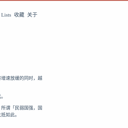
Lists
收藏
关于
济增速放缓的同时，越
远。
。所谓「民弱国强，国
大抵如此。