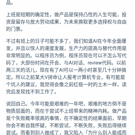
品。
上班是短期的确定性，做产品是保持凸性的人生可能，投
资是留存与放大劳动成果，为未来换取更多选择权与自由
的门票。
不过有班上的日子可能不多了，我们知道AI在今年全面爆
发，并且以惊人的速度发展，生产力的提高与替代作用是
非常明显的。以程序员为例，程序员现在可以不怎么写代
码了，大部份时间在开会、与AI对话、review代码。以前
两三天的活儿，现在有了AI可以一两小时甚至几十分钟搞
定。所以之前某大V拼命让人报考计算机专业，有可能是
个坑人的建议，我觉得会像之前红极一时的土木一样，读
完后发现找不到工作了。
说回自己。今年可能是艰难的一年吧，艰难的地方倒不是
物质层面的，而在于尝试不上班带来的精神内耗。做产品
是个失败概率很高的事情，在不确定性的结果面前，早期
你会不断自我怀疑，不断尝试，不断失败，失败后得继续
尝试。而看到别人做成了，我又陷入「为什么别人能成而