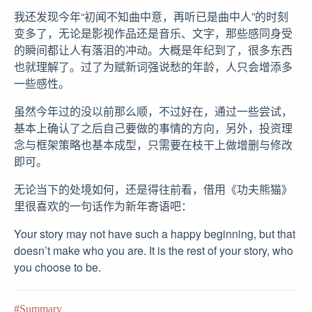
我还发现今年“初闻不知曲中意，再听已是曲中人”的时刻
变多了，无论是影视作品还是音乐、文字，那些感同身受
的瞬间都让人有落泪的冲动。大概是年纪到了，很多东西
也就理解了。过了为赋新词强说愁的年龄，人只会增添多
一些感性。
虽然今年过的没以前那么顺，不过好在，通过一些尝试，
基本上确认了之后自己要做的事情的方向，另外，投资理
念与框架策略也基本成型，只需要在枝干上做增删与修改
即可。
无论当下的处境如何，还是得往前看，借用《功夫熊猫》
里很喜欢的一句话作为新年寄语吧：
Yo­ur st­o­ry may not ha­ve su­ch a ha­p­py be­g­i­n­n­i­ng, but th­at
do­e­sn’t ma­ke who you are. It is the re­st of yo­ur st­o­ry, who
you ch­o­o­se to be.
Summary