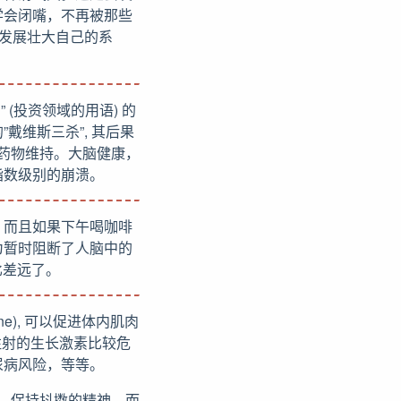
学会闭嘴，不再被那些
注发展壮大自己的系
 (投资领域的用语) 的
”戴维斯三杀”, 其后果
赖药物维持。大脑健康，
指数级别的崩溃。
。而且如果下午喝咖啡
为暂时阻断了人脑中的
比差远了。
ne), 可以促进体内肌肉
注射的生长激素比较危
尿病风险，等等。
分泌，保持抖擞的精神。而