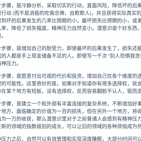
个步骤，是冷静分析，采取切实的行动，直面风险，降低坏的后
行动 (而不是消极的吃斋念佛，自欺欺人)，并且获得实际真实
识到坏的后果发生的几率比预期的小，最坏损失比预期的小，或
几率，降低了损失幅度，精神压力自然变小。潜意识是个好东西
识。
个步骤，是增加自己的耐受力，即使最坏的后果发生了，损失还
的人都是手上现金储备不足的人。即使写一千次 “别人恐惧我贪婪
精神压力。
个步骤，是愿意付出可观的代价和投资，增加自己在各个维度的
捏的可能性。这里奇妙的是，如果对手知道你有很多选择权，就
你在某个地方有短板，没有选择权，反而容易翻脸不认人，铤而
个步骤，是建立一个和外部有丰富连接的复杂系统，不断增加好
个地方，面临确定的价值为一百的损失，但在另外一个地方，将
值为一万的收获，那么潜意识里对于之前普通人会感到有精神压
在新的领域的指数级别的成长，可以让旧的领域的各种烦恼成为
神压力之后，自然可以有效管理和实现深度睡眠，大部分时间可