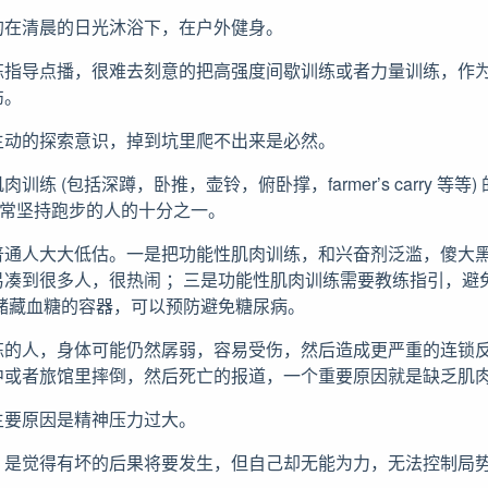
的在清晨的日光沐浴下，在户外健身。
练指导点播，很难去刻意的把高强度间歇训练或者力量训练，作
伤。
主动的探索意识，掉到坑里爬不出来是必然。
练 (包括深蹲，卧推，壶铃，俯卧撑，farmer’s carry 等等
日常坚持跑步的人的十分之一。
普通人大大低估。一是把功能性肌肉训练，和兴奋剂泛滥，傻大黑
易凑到很多人，很热闹 ；三是功能性肌肉训练需要教练指引，避
储藏血糖的容器，可以预防避免糖尿病。
练的人，身体可能仍然孱弱，容易受伤，然后造成更严重的连锁
中或者旅馆里摔倒，然后死亡的报道，一个重要原因就是缺乏肌
主要原因是精神压力过大。
，是觉得有坏的后果将要发生，但自己却无能为力，无法控制局