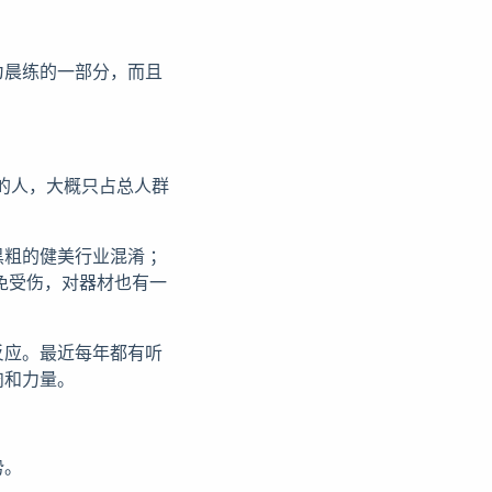
为晨练的一部分，而且
) 的人，大概只占总人群
粗的健美行业混淆 ；
免受伤，对器材也有一
反应。最近每年都有听
肉和力量。
势。