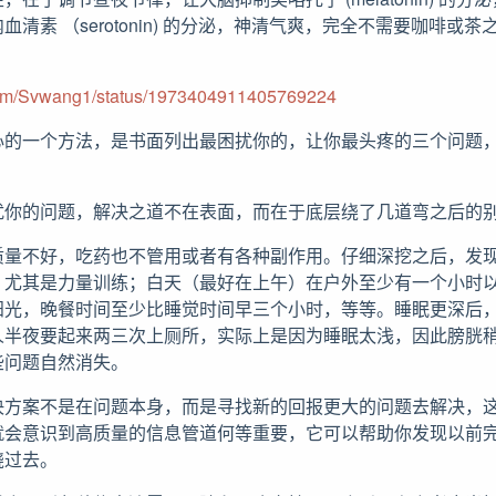
清素 （serotonin) 的分泌，神清气爽，完全不需要咖啡或
.com/Svwang1/status/1973404911405769224
心的一个方法，是书面列出最困扰你的，让你最头疼的三个问题
扰你的问题，解决之道不在表面，而在于底层绕了几道弯之后的
质量不好，吃药也不管用或者有各种副作用。仔细深挖之后，发
，尤其是力量训练；白天（最好在上午）在户外至少有一个小时以
阳光，晚餐时间至少比睡觉时间早三个小时，等等。睡眠更深后
人半夜要起来两三次上厕所，实际上是因为睡眠太浅，因此膀胱
些问题自然消失。
决方案不是在问题本身，而是寻找新的回报更大的问题去解决，
就会意识到高质量的信息管道何等重要，它可以帮助你发现以前
绕过去。