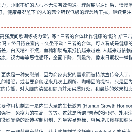
压力，睡眠不好的人根本无法有效沟通。理解底层原理后，慢慢
好，健康每况愈下”的人的完全错误低级的理念所干扰，继续专
 + 高强度间歇训练或力量训练 “ 三者的合体比作健康的”戴维斯三击”
大喝 + 终日待在室内 + 久坐不动 “ 三者的合体，可以看成是健康的
差，白天精神不振，血糖和胰岛素抵抗越来越差, 人越来越依
健康，视力等等恶性循环，全面下降，到最终，像末日期权一样
，更像是一种安慰剂，因为商家卖货的需求而被持续宣传夸大了
上的睡眠，或者要多爬起来几次上厕所。咖啡因的提神，只是因
的神经递质的传播，对大脑的清醒和健康并无实质好处，和晨练的效果相
用机制之一是内生大量的生长激素 (Human Growth Hormo
强壮，免疫力的提高，等等。这就是所谓 “青春的源泉”。外用
内微妙复杂的反馈控制机制，剂量容易超标，容易增加癌症和糖
在于调节昼夜节律，让大脑抑制美咯托宁 (melatonin) 的