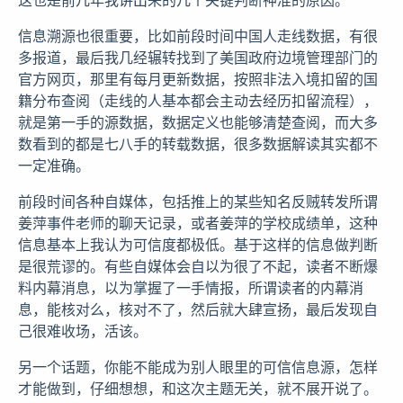
信息溯源也很重要，比如前段时间中国人走线数据，有很
多报道，最后我几经辗转找到了美国政府边境管理部门的
官方网页，那里有每月更新数据，按照非法入境扣留的国
籍分布查阅（走线的人基本都会主动去经历扣留流程），
就是第一手的源数据，数据定义也能够清楚查阅，而大多
数看到的都是七八手的转载数据，很多数据解读其实都不
一定准确。
前段时间各种自媒体，包括推上的某些知名反贼转发所谓
姜萍事件老师的聊天记录，或者姜萍的学校成绩单，这种
信息基本上我认为可信度都极低。基于这样的信息做判断
是很荒谬的。有些自媒体会自以为很了不起，读者不断爆
料内幕消息，以为掌握了一手情报，所谓读者的内幕消
息，能核对么，核对不了，然后就大肆宣扬，最后发现自
己很难收场，活该。
另一个话题，你能不能成为别人眼里的可信信息源，怎样
才能做到，仔细想想，和这次主题无关，就不展开说了。