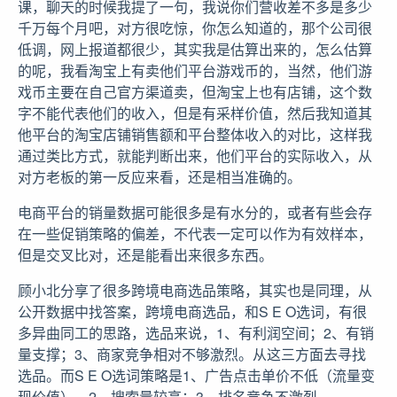
课，聊天的时候我提了一句，我说你们营收差不多是多少
千万每个月吧，对方很吃惊，你怎么知道的，那个公司很
低调，网上报道都很少，其实我是估算出来的，怎么估算
的呢，我看淘宝上有卖他们平台游戏币的，当然，他们游
戏币主要在自己官方渠道卖，但淘宝上也有店铺，这个数
字不能代表他们的收入，但是有采样价值，然后我知道其
他平台的淘宝店铺销售额和平台整体收入的对比，这样我
通过类比方式，就能判断出来，他们平台的实际收入，从
对方老板的第一反应来看，还是相当准确的。
电商平台的销量数据可能很多是有水分的，或者有些会存
在一些促销策略的偏差，不代表一定可以作为有效样本，
但是交叉比对，还是能看出来很多东西。
顾小北分享了很多跨境电商选品策略，其实也是同理，从
公开数据中找答案，跨境电商选品，和S E O选词，有很
多异曲同工的思路，选品来说，1、有利润空间；2、有销
量支撑；3、商家竞争相对不够激烈。从这三方面去寻找
选品。而S E O选词策略是1、广告点击单价不低（流量变
现价值），2、搜索量较高；3、排名竞争不激烈。