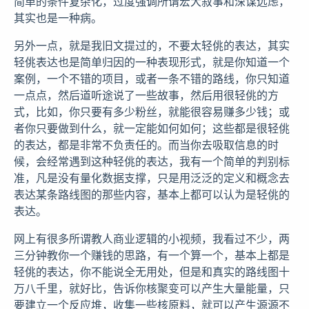
简单的条件复杂化，过度强调所谓宏大叙事和深谋远虑，
其实也是一种病。
另外一点，就是我旧文提过的，不要太轻佻的表达，其实
轻佻表达也是简单归因的一种表现形式，就是你知道一个
案例，一个不错的项目，或者一条不错的路线，你只知道
一点点，然后道听途说了一些故事，然后用很轻佻的方
式，比如，你只要有多少粉丝，就能很容易赚多少钱；或
者你只要做到什么，就一定能如何如何；这些都是很轻佻
的表达，都是非常不负责任的。而当你去吸取信息的时
候，会经常遇到这种轻佻的表达，我有一个简单的判别标
准，凡是没有量化数据支撑，只是用泛泛的定义和概念去
表达某条路线图的那些内容，基本上都可以认为是轻佻的
表达。
网上有很多所谓教人商业逻辑的小视频，我看过不少，两
三分钟教你一个赚钱的思路，有一个算一个，基本上都是
轻佻的表达，你不能说全无用处，但是和真实的路线图十
万八千里，就好比，告诉你核聚变可以产生大量能量，只
要建立一个反应堆，收集一些核原料，就可以产生源源不