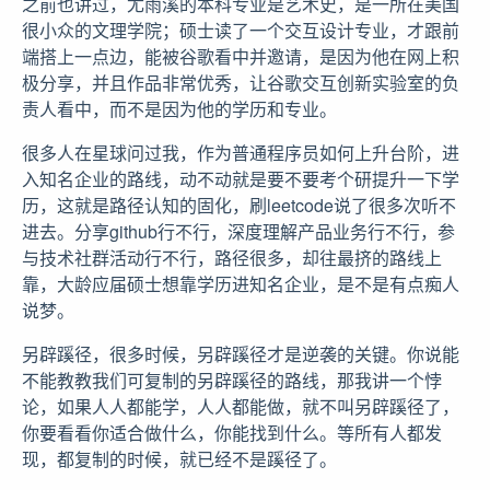
之前也讲过，尤雨溪的本科专业是艺术史，是一所在美国
很小众的文理学院；硕士读了一个交互设计专业，才跟前
端搭上一点边，能被谷歌看中并邀请，是因为他在网上积
极分享，并且作品非常优秀，让谷歌交互创新实验室的负
责人看中，而不是因为他的学历和专业。
很多人在星球问过我，作为普通程序员如何上升台阶，进
入知名企业的路线，动不动就是要不要考个研提升一下学
历，这就是路径认知的固化，刷leetcode说了很多次听不
进去。分享github行不行，深度理解产品业务行不行，参
与技术社群活动行不行，路径很多，却往最挤的路线上
靠，大龄应届硕士想靠学历进知名企业，是不是有点痴人
说梦。
另辟蹊径，很多时候，另辟蹊径才是逆袭的关键。你说能
不能教教我们可复制的另辟蹊径的路线，那我讲一个悖
论，如果人人都能学，人人都能做，就不叫另辟蹊径了，
你要看看你适合做什么，你能找到什么。等所有人都发
现，都复制的时候，就已经不是蹊径了。