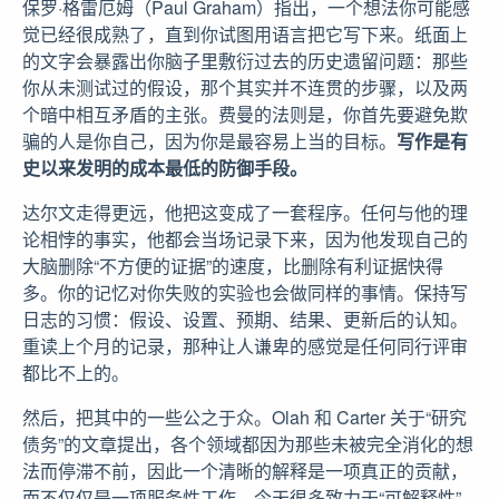
保罗·格雷厄姆（Paul Graham）指出，一个想法你可能感
觉已经很成熟了，直到你试图用语言把它写下来。纸面上
的文字会暴露出你脑子里敷衍过去的历史遗留问题：那些
你从未测试过的假设，那个其实并不连贯的步骤，以及两
个暗中相互矛盾的主张。费曼的法则是，你首先要避免欺
骗的人是你自己，因为你是最容易上当的目标。
写作是有
史以来发明的成本最低的防御手段。
达尔文走得更远，他把这变成了一套程序。任何与他的理
论相悖的事实，他都会当场记录下来，因为他发现自己的
大脑删除“不方便的证据”的速度，比删除有利证据快得
多。你的记忆对你失败的实验也会做同样的事情。保持写
日志的习惯：假设、设置、预期、结果、更新后的认知。
重读上个月的记录，那种让人谦卑的感觉是任何同行评审
都比不上的。
然后，把其中的一些公之于众。Olah 和 Carter 关于“研究
债务”的文章提出，各个领域都因为那些未被完全消化的想
法而停滞不前，因此一个清晰的解释是一项真正的贡献，
而不仅仅是一项服务性工作。今天很多致力于“可解释性”