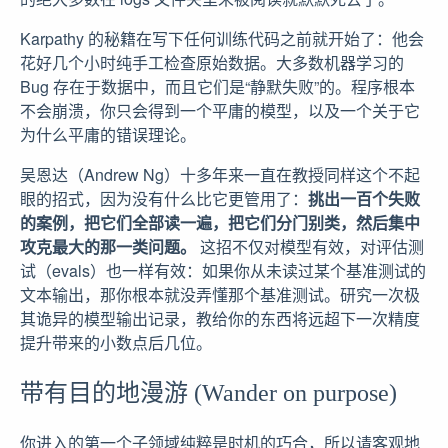
Karpathy 的秘籍在写下任何训练代码之前就开始了：他会
花好几个小时纯手工检查原始数据。大多数机器学习的
Bug 存在于数据中，而且它们是“静默失败”的。程序根本
不会崩溃，你只会得到一个平庸的模型，以及一个关于它
为什么平庸的错误理论。
吴恩达（Andrew Ng）十多年来一直在教授同样这个不起
眼的招式，因为没有什么比它更管用了：
挑出一百个失败
的案例，把它们全部读一遍，把它们分门别类，然后集中
攻克最大的那一类问题。
这招不仅对模型有效，对评估测
试（evals）也一样有效：如果你从未读过某个基准测试的
文本输出，那你根本就没弄懂那个基准测试。研究一次极
其诡异的模型输出记录，教给你的东西将远超下一次精度
提升带来的小数点后几位。
带有目的地漫游 (Wander on purpose)
你进入的第一个子领域纯粹是时机的巧合，所以请客观地