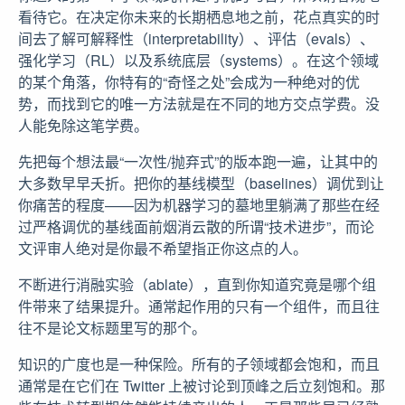
看待它。在决定你未来的长期栖息地之前，花点真实的时
间去了解可解释性（interpretability）、评估（evals）、
强化学习（RL）以及系统底层（systems）。在这个领域
的某个角落，你特有的“奇怪之处”会成为一种绝对的优
势，而找到它的唯一方法就是在不同的地方交点学费。没
人能免除这笔学费。
先把每个想法最“一次性/抛弃式”的版本跑一遍，让其中的
大多数早早夭折。把你的基线模型（baselines）调优到让
你痛苦的程度——因为机器学习的墓地里躺满了那些在经
过严格调优的基线面前烟消云散的所谓“技术进步”，而论
文评审人绝对是你最不希望指正你这点的人。
不断进行消融实验（ablate），直到你知道究竟是哪个组
件带来了结果提升。通常起作用的只有一个组件，而且往
往不是论文标题里写的那个。
知识的广度也是一种保险。所有的子领域都会饱和，而且
通常是在它们在 Twitter 上被讨论到顶峰之后立刻饱和。那