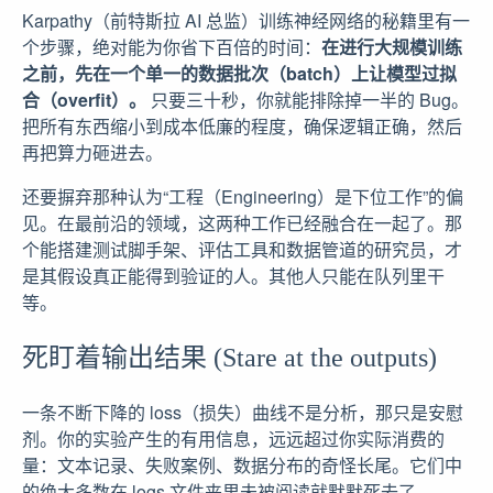
Karpathy（前特斯拉 AI 总监）训练神经网络的秘籍里有一
个步骤，绝对能为你省下百倍的时间：
在进行大规模训练
之前，先在一个单一的数据批次（batch）上让模型过拟
合（overfit）。
只要三十秒，你就能排除掉一半的 Bug。
把所有东西缩小到成本低廉的程度，确保逻辑正确，然后
再把算力砸进去。
还要摒弃那种认为“工程（Engineering）是下位工作”的偏
见。在最前沿的领域，这两种工作已经融合在一起了。那
个能搭建测试脚手架、评估工具和数据管道的研究员，才
是其假设真正能得到验证的人。其他人只能在队列里干
等。
死盯着输出结果 (Stare at the outputs)
一条不断下降的 loss（损失）曲线不是分析，那只是安慰
剂。你的实验产生的有用信息，远远超过你实际消费的
量：文本记录、失败案例、数据分布的奇怪长尾。它们中
的绝大多数在 logs 文件夹里未被阅读就默默死去了。