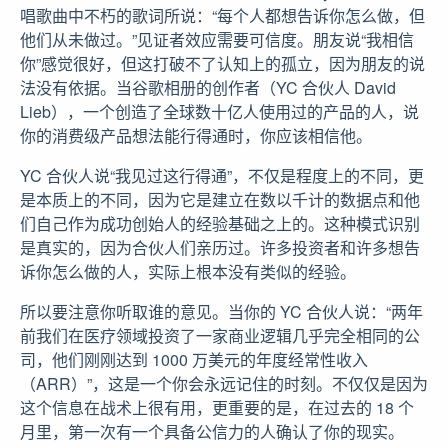
唱歌曲中不朽的歌词所说：“每个人都想告诉你怎么做，但
他们从未做过。”见证者效应需要可信度。朋友说“我相信
你”感觉很好，但这打破不了认知上的孤立，因为朋友的说
法没有依据。当谷歌相册的创作者（YC 合伙人 David
Lieb），一个创造了全球数十亿人使用过的产品的人，说
你的消费级产品想法能行得通时，你应该相信他。
YC 合伙人说“我见过这行得通”，不仅是程度上的不同，更
是本质上的不同，因为它是建立在数以千计的数据点和他
们自己作为成功创始人的经验基础之上的。这种模式识别
是真实的，因为合伙人们亲历过。许多投资者和许多想告
诉你怎么做的人，实际上根本没有类似的经验。
所以要注意你听取谁的意见。当你的 YC 合伙人说：“两年
前我们在医疗领域投资了一家商业逻辑几乎完全相同的公
司，他们刚刚达到 1000 万美元的年度经常性收入
（ARR）”，这是一个你会永远记住的时刻。不仅仅是因为
这个信息在战术上很有用，更重要的是，在过去的 18 个
月里，第一次有一个具备公信力的人确认了你的现实。