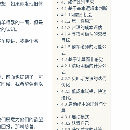
4、如何甄别需求
想想，如果你发现旧体
4.1 基于基本逻辑来判断
4.1.1问题即机会
简单粗暴的一面，但是
4.1.2 第一性原理
4.1.3 合理的成本评估
此的认知。
4.1.4 寻找可确认的交易
客角度讲，我换个名
目标
4.1.5 俞军老师的万能公
式
4.2 基于计算而非感觉
4.2.1 清晰明确的计算公
式
虚，前面也提到了，可
4.2.2 贝叶斯方法的迭代
这时候，我希望强调以
优化
4.2.3 低成本试错，快速
迭代。
4.3 启动成本的理解与计
算
4.3.1 启动模式
他们愿意为他们的欲望
4.3.2 认清自己
和回报，那叫慈善。
4.3.3 获客成本的计算