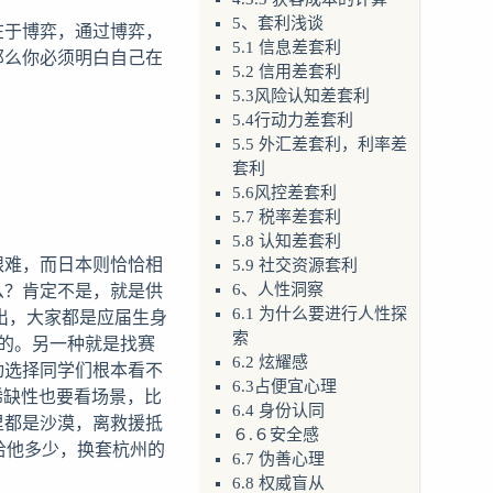
5、套利浅谈
在于博弈，通过博弈，
5.1 信息差套利
那么你必须明白自己在
5.2 信用差套利
5.3风险认知差套利
5.4行动力差套利
5.5 外汇差套利，利率差
套利
5.6风控差套利
5.7 税率差套利
5.8 认知差套利
艰难，而日本则恰恰相
5.9 社交资源套利
么？肯定不是，就是供
6、人性洞察
出，大家都是应届生身
6.1 为什么要进行人性探
索
缺的。另一种就是找赛
6.2 炫耀感
动选择同学们根本看不
6.3占便宜心理
稀缺性也要看场景，比
6.4 身份认同
里都是沙漠，离救援抵
６.６安全感
给他多少，换套杭州的
6.7 伪善心理
6.8 权威盲从