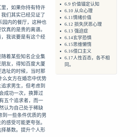
6.9 价值锚定认知
区里，如果你持有特许
6.10 从众心理
，我们其实已经见证了
6.11情绪价值
乐园内的餐厅，这种也
6.12 损失厌恶心理
餐饮真的是贵的离谱。
6.13 强迫症
质，我说要是有这个经
6.14玄学恐惧
6.15思维懒惰
6.16借口主义
是随着某些知名企业集
6.17人性百态，各不相
老朋友，得知百度大厦
同。
厦选址的时候，当时那
什么女方在婚恋中优势
生追求男生，但考虑到
会成功一次，换算过
有五个追求者，而一
然认为自己处于稀缺
虑到一些条件优质的男
性的感受可能更夸张。
选择基数。提升个人形