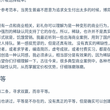
个参考范本，当男生普遍不愿意为追求女生付出太多的时候，博
但有一点和商业相关，彩礼你可以理解为是一种变形的商业行为
种强烈的稀缺认同支持了它的存在。所以，稀缺，也许并不是真
形式就是，饥饿营销。我最近听到一些出海商业案例，用到了国
雇人排队。第一感挺荒谬的，但是还真有效。 没有真实的稀缺性
职者，或者求学者，编造简历，虚夸成就，或者付费实习，都是
图创造一种认同感，我必须承认，相当部分是有效果的，因为稀
希望你们仔细理解一下，古往今来，很多典型商业案例中，各种
稀缺性认同，从而掌握定价权优势，仔细琢磨琢磨。
平等
第二条，寻求双赢，而非平等。
前也讲过，平等是不存在的，没有真正的平等，但是确实可以创