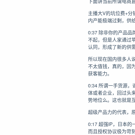
下面讲当前所谓电商
主播大V的坑位费+
内产能极端过剩，供
0:37 除非你的产
不起，但是人家通过
认同，形成了新的供
所以现在国内很多人
不太值钱，真的，因
获客能力。
0:34 所谓一手货
体或者企业，回过头
势地位么。这也就是
超级产品力的代表，
0:17 超强IP，
而且授权协议极为苛