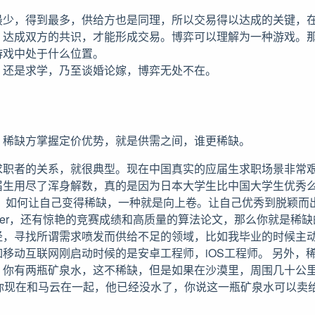
最少，得到最多，供给方也是同理，所以交易得以达成的关键，
，达成双方的共识，才能形成交易。博弈可以理解为一种游戏。
游戏中处于什么位置。
，还是求学，乃至谈婚论嫁，博弈无处不在。
，稀缺方掌握定价优势，就是供需之间，谁更稀缺。
求职者的关系，就很典型。现在中国真实的应届生求职场景非常
届生用尽了浑身解数，真的是因为日本大学生比中国大学生优秀
。 如何让自己变得稀缺，一种就是向上卷。让自己优秀到脱颖而
ffer，还有惊艳的竞赛成绩和高质量的算法论文，那么你就是稀
径，寻找所谓需求喷发而供给不足的领域，比如我毕业的时候主
移动互联网刚启动时候的是安卓工程师，iOS工程师。 另外，
，你有两瓶矿泉水，这不稀缺，但是如果在沙漠里，周围几十公
，你现在和马云在一起，他已经没水了，你说这一瓶矿泉水可以卖