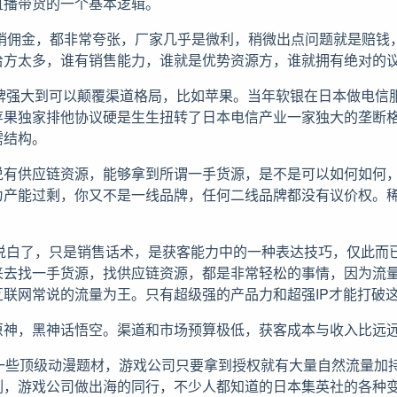
直播带货的一个基本逻辑。
分销佣金，都非常夸张，厂家几乎是微利，稍微出点问题就是赔钱
给方太多，谁有销售能力，谁就是优势资源方，谁就拥有绝对的
品品牌强大到可以颠覆渠道格局，比如苹果。当年软银在日本做电信
苹果独家排他协议硬是生生扭转了日本电信产业一家独大的垄断
需结构。
说有供应链资源，能够拿到所谓一手货源，是不是可以如何如何
为产能过剩，你又不是一线品牌，任何二线品牌都没有议价权。
源，说白了，只是销售话术，是获客能力中的一种表达技巧，仅此而
来去找一手货源，找供应链资源，都是非常轻松的事情，因为流
互联网常说的流量为王。只有超级强的产品力和超强IP才能打破
原神，黑神话悟空。渠道和市场预算极低，获客成本与收入比远
日本的一些顶级动漫题材，游戏公司只要拿到授权就有大量自然流量
刻，游戏公司做出海的同行，不少人都知道的日本集英社的各种