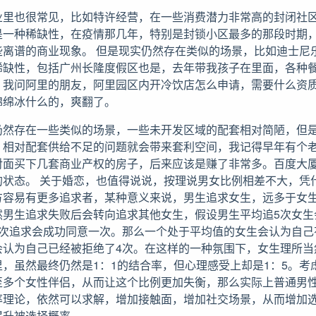
业里也很常见，比如特许经营，在一些消费潜力非常高的封闭社
是一种稀缺性，在疫情那几年，特别是封锁小区最多的那段时期
些离谱的商业现象。 但是现实仍然存在类似的场景，比如迪士尼
稀缺性，包括广州长隆度假区也是，去年带我孩子在里面，各种
，我问阿里的朋友，阿里园区内开冷饮店怎么申请，需要什么资
绵绵冰什么的，爽翻了。
仍然存在一些类似的场景，一些未开发区域的配套相对简陋，但
，相对配套供给不足的问题就会带来套利空间，我记得早年有个
对面买下几套商业产权的房子，后来应该是赚了非常多。百度大
的状态。 关于婚恋，也值得说说，按理说男女比例相差不大，凭
方容易有更多追求者，某种意义来说，男生追求女生，远多于女
然男生追求失败后会转向追求其他女生，假设男生平均追5次女生
5次追求会成功同意一次。那么一个处于平均值的女生会认为自己
会认为自己已经被拒绝了4次。在这样的一种氛围下，女生理所当
，虽然最终仍然是1：1的结合率，但心理感受上却是1：5。考
至多个女性伴侣，从而让这个比例更加失衡，那么实际上普通男
率理论，依然可以求解，增加接触面，增加社交场景，从而增加
提升被选择概率。