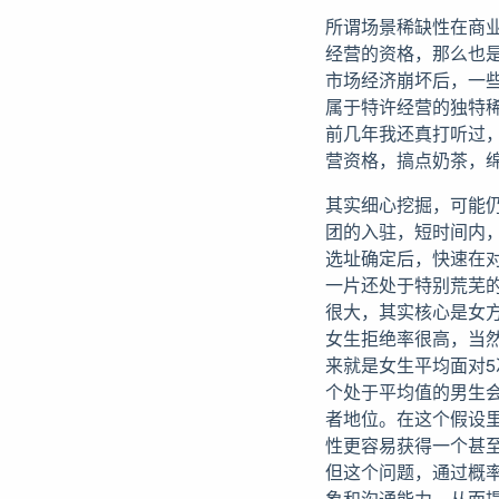
所谓场景稀缺性在商
经营的资格，那么也
市场经济崩坏后，一
属于特许经营的独特
前几年我还真打听过
营资格，搞点奶茶，
其实细心挖掘，可能
团的入驻，短时间内
选址确定后，快速在
一片还处于特别荒芜
很大，其实核心是女
女生拒绝率很高，当
来就是女生平均面对
个处于平均值的男生
者地位。在这个假设里
性更容易获得一个甚
但这个问题，通过概
象和沟通能力，从而