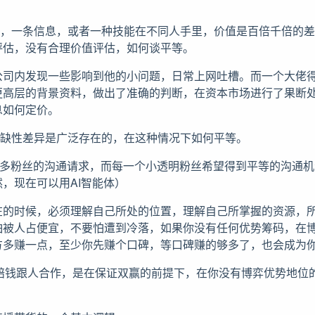
个资源，一条信息，或者一种技能在不同人手里，价值是百倍千倍的
评估，没有合理价值评估，如何谈平等。
公司内发现一些影响到他的小问题，日常上网吐槽。而一个大佬
更高层的背景资料，做出了准确的判断，在资本市场进行了果断
息如何定价。
异，稀缺性差异是广泛存在的，在这种情况下如何平等。
超多粉丝的沟通请求，而每一个小透明粉丝希望得到平等的沟通机
，现在可以用AI智能体）
在的时候，必须理解自己所处的位置，理解自己所掌握的资源，
怕被人占便宜，不要怕遭到冷落，如果你没有任何优势筹码，在
方多赚一点，至少你先赚个口碑，等口碑赚的够多了，也会成为
让你赔钱跟人合作，是在保证双赢的前提下，在你没有博弈优势地位